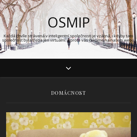
OSMIP
Každá chvíle strávená v inteligentní společnosti je vzácná, i kdyby tato
společnost byla třeba jen virtuální. A proto vás čekáme na našem webu.
DOMÁCNOST