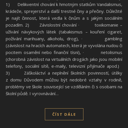
1) Delikventní chování k hmotným statkům Vandalismus,
krádeže, sprejerství a další trestné činy a přečiny. Důležité
je najít činnost, která vedla k činům a s jakým sociálním
pozadím. 2) Závislostní chování · toxikomanie –
užívání návykových látek (tabakismus – kouření cigaret,
požívání marihuany, alkoholu, drog), · gambling
(závislost na hracích automatech, která je vyvolána nudou či
pocitem osamění nebo finanční tísní), · netolismus
(chorobná závislost na virtuálních drogách jako jsou mobilní
telefony, sociální sítě, e-maily, televizní přijímače apod.)
3) Záškoláctví a neplnění školních povinností, útěky
z domu Důvodem můžou být nedobré vztahy v rodině,
problémy ve škole související se vzděláním či s osobami na
školní půdě. I vyrovnávání…
ČÍST DÁLE