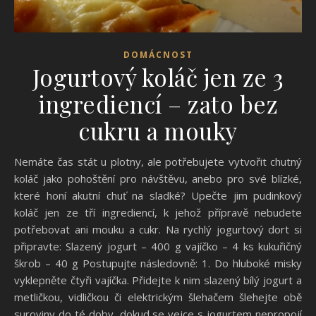
DOMÁCNOST
Jogurtový koláč jen ze 3
ingrediencí – zato bez
cukru a mouky
Nemáte čas stát u plotny, ale potřebujete vytvořit chutný
koláč jako pohoštění pro návštěvu, anebo pro své blízké,
které honí akutní chuť na sladké? Upečte jim pudinkový
koláč jen ze tří ingrediencí, k jehož přípravě nebudete
potřebovat ani mouku a cukr. Na rychlý jogurtový dort si
připravte: Slazený jogurt – 400 g vajíčko – 4 ks kukuřičný
škrob – 40 g Postupujte následovně: 1. Do hluboké misky
vyklepněte čtyři vajíčka. Přidejte k nim slazený bílý jogurt a
metličkou, vidličkou či elektrickým šlehačem šlehejte obě
suroviny do té doby, dokud se vejce s jogurtem nepropojí