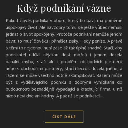
Když podnikání vázne
Pokud člověk podniká v oboru, který ho baví, má poměrně
uspokojivý život. Ale navzdory tomu se ještě vůbec nemusí
jednat o život spokojený. Protože podnikání nemůže jenom
bavit, to musí člověku i přinášet zisky. Tedy peníze. A právě
s těmi to nejednou není zase až tak úplně snadné. Stačí, aby
podnikatel udělal nějakou dost možná i jenom docela
banální chybu, stačí ale i problém obchodních partnerů
nebo s obchodními partnery, stačí i leccos docela jiného, a
rázem se může všechno notně zkomplikovat. Rázem může
být z vydělávajícího podniku s dobrými vyhlídkami do
budoucnosti beznadějně vypadající a krachující firma, u níž
nikdo neví dne ani hodiny. A pak už se podnikateli…
ČÍST DÁLE