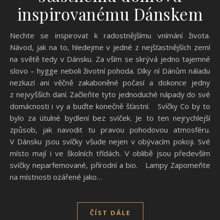
inspirovanému Dánskem
Nechte se inspirovat k radostnějšímu vnímání života.
Návod, jak na to, hledejme v jedné z nejšťastnějších zemí
na světě tedy v Dánsku. Za vším se skrývá jedno tajemné
slovo – hygge neboli životní pohoda. Díky ní Dánům náladu
nezkazí ani věčně zakaboněné počasí a dokonce jedny
z nejvyšších daní. Začleňte tyto jednoduché nápady do své
domácnosti i vy a buďte konečně šťastní. Svíčky Co by to
bylo za útulné bydlení bez svíček. Je to ten nejrychlejší
způsob, jak navodit tu pravou pohodovou atmosféru.
V Dánsku jsou svíčky všude nejen v obývacím pokoji. Své
místo mají i ve školních třídách. V oblibě jsou především
svíčky neparfemované, přírodní a bio. Lampy Zapomeňte
na místnosti ozářené jako…
ČÍST DÁLE