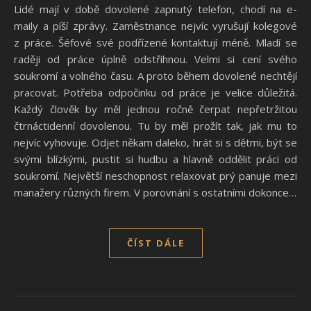
Lidé mají v době dovolené zapnutý telefon, chodí na e-
maily a píší zprávy. Zaměstnance nejvíc vyrušují kolegové
z práce. Šéfové své podřízené kontaktují méně. Mladí se
raději od práce úplně odstřihnou. Velmi si cení svého
soukromí a volného času. A proto během dovolené nechtějí
pracovat. Potřeba odpočinku od práce je velice důležitá.
Každý člověk by měl jednou ročně čerpat nepřetržitou
čtrnáctidenní dovolenou. Tu by měl prožít tak, jak mu to
nejvíc vyhovuje. Odjet někam daleko, hrát si s dětmi, být se
svými blízkými, pustit si hudbu a hlavně oddělit práci od
soukromí. Největší neschopnost relaxovat prý panuje mezi
manažery různých firem. V porovnání s ostatními dokonce…
ČÍST DÁLE