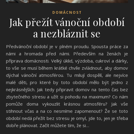
DOMÁCNOST
Jak přežít vánoční období
a nezbláznit se
Předvánoční období je v plném proudu. Spousta práce za
námi a hromada před námi. Především na ženách je
příprava domácnosti. Velký úklid, výzdoba, cukroví a dárky,
to vše se musí během krátké chvíle zvládnout, aby domov
dýchal vánoční atmosférou. Tu milují dospělí, ale nejvíce
malé děti, pro které by toto období mělo být jedno z
nejkrásnějších. Jak tedy připravit domov na tento čas bez
zbytečného stresu a užít si pohodu na maximum? Co nám
pomůže doma vykouzlit krásnou atmosféru? Jak vše
stihnout včas a na co nesmíme zapomenout? Že se toto
období nedá přežít bez stresu je omyl, jde to, jen je třeba
dobře plánovat. Začít můžete tím, že si…