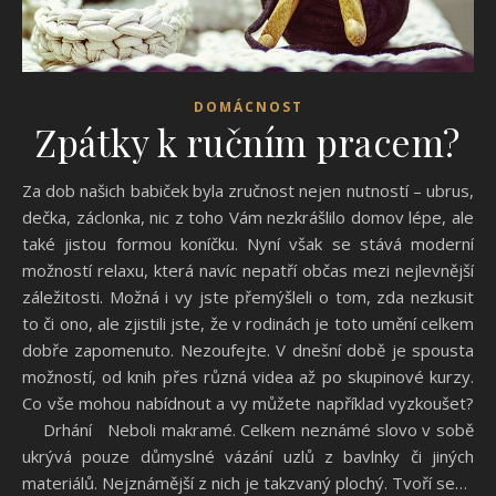
DOMÁCNOST
Zpátky k ručním pracem?
Za dob našich babiček byla zručnost nejen nutností – ubrus,
dečka, záclonka, nic z toho Vám nezkrášlilo domov lépe, ale
také jistou formou koníčku. Nyní však se stává moderní
možností relaxu, která navíc nepatří občas mezi nejlevnější
záležitosti. Možná i vy jste přemýšleli o tom, zda nezkusit
to či ono, ale zjistili jste, že v rodinách je toto umění celkem
dobře zapomenuto. Nezoufejte. V dnešní době je spousta
možností, od knih přes různá videa až po skupinové kurzy.
Co vše mohou nabídnout a vy můžete například vyzkoušet?
Drhání Neboli makramé. Celkem neznámé slovo v sobě
ukrývá pouze důmyslné vázání uzlů z bavlnky či jiných
materiálů. Nejznámější z nich je takzvaný plochý. Tvoří se…