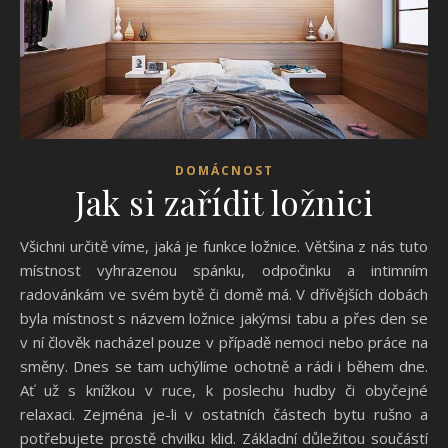
DOMÁCNOST
Jak si zařídit ložnici
Všichni určitě víme, jaká je funkce ložnice. Většina z nás tuto
místnost vyhrazenou spánku, odpočinku a intimním
radovánkám ve svém bytě či domě má. V dřívějších dobách
byla místnost s názvem ložnice jakýmsi tabu a přes den se
v ní člověk nacházel pouze v případě nemoci nebo práce na
směny. Dnes se tam uchýlíme ochotně a rádi i během dne.
Ať už s knížkou v ruce, k poslechu hudby či obyčejné
relaxaci. Zejména je-li v ostatních částech bytu rušno a
potřebujete prostě chvilku klid. Základní důležitou součástí