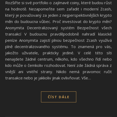
Rozšiřte si své portfolio o zajímavé coiny, které budou růst
na hodnotě. Nezapomeňte sem zařadit i moderní Zcash,
který je považovaný za jeden z nejperspektivnějších krypto
měn do budoucna vůbec. Proč investovat do krypto měn?
Anonymita Decentralizovaný systém Bezpečnost všech
transakcí V budoucnu pravděpodobně nahradí klasické
peníze Anonymita zajistí plnou bezpečnost Zcash využívá
plně decentralizovaného systému. To znamená pro vás,
jakožto uživatele, prakticky jediné. V celé této síti
nenajdete žádné centrum, někoho, kdo všechno řídí nebo
kdo může o čemkoliv rozhodovat. Není zde žádná správa z
vnější ani vnitřní strany. Nikdo nemá pravomoc ručit
transakce nebo je jakkoliv jinak ovlivňovat. Vše…
ČÍST DÁLE