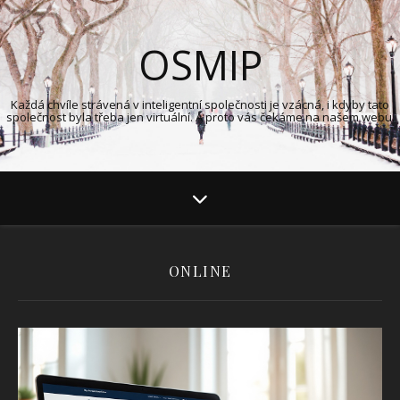
OSMIP
Každá chvíle strávená v inteligentní společnosti je vzácná, i kdyby tato
společnost byla třeba jen virtuální. A proto vás čekáme na našem webu.
ONLINE