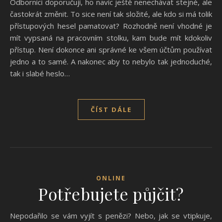
Odborníci doporučují, ho navíc ještě nenechávat stejné, ale
častokrát změnit. To sice není tak složité, ale kdo si má tolik
přístupových hesel pamatovat? Rozhodně není vhodné je
mít vypsaná na pracovním stolku, kam bude mít kdokoliv
přístup. Není dokonce ani správné ke všem účtům používat
jedno a to samé. A nakonec aby to nebylo tak jednoduché,
tak i slabé heslo…
ČÍST DÁLE
ONLINE
Potřebujete půjčit?
Nepodařilo se vám vyjít s penězi? Nebo, jak se vtipkuje,