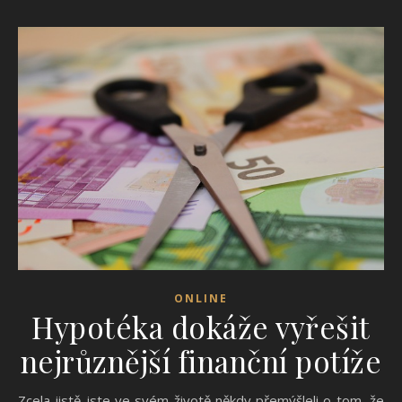
ONLINE
Hypotéka dokáže vyřešit
nejrůznější finanční potíže
Zcela jistě jste ve svém životě někdy přemýšleli o tom, že