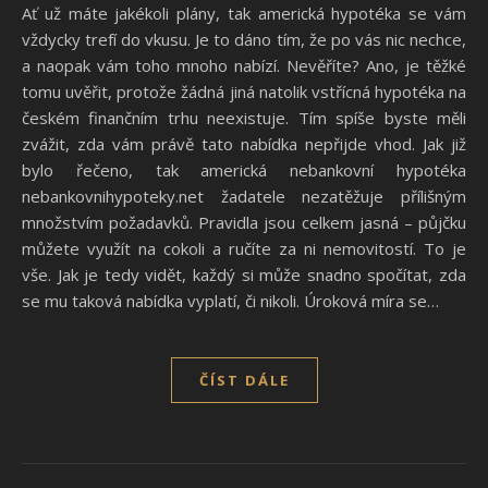
Ať už máte jakékoli plány, tak americká hypotéka se vám
vždycky trefí do vkusu. Je to dáno tím, že po vás nic nechce,
a naopak vám toho mnoho nabízí. Nevěříte? Ano, je těžké
tomu uvěřit, protože žádná jiná natolik vstřícná hypotéka na
českém finančním trhu neexistuje. Tím spíše byste měli
zvážit, zda vám právě tato nabídka nepřijde vhod. Jak již
bylo řečeno, tak americká nebankovní hypotéka
nebankovnihypoteky.net žadatele nezatěžuje přílišným
množstvím požadavků. Pravidla jsou celkem jasná – půjčku
můžete využít na cokoli a ručíte za ni nemovitostí. To je
vše. Jak je tedy vidět, každý si může snadno spočítat, zda
se mu taková nabídka vyplatí, či nikoli. Úroková míra se…
ČÍST DÁLE