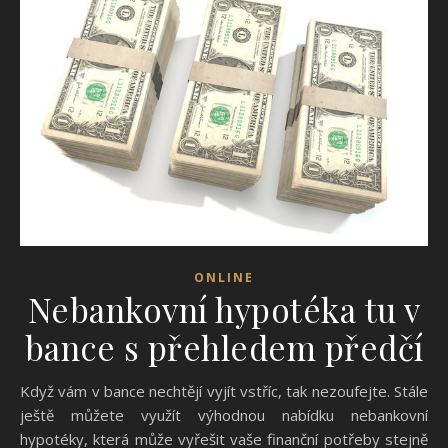
ONLINE
Nebankovní hypotéka tu v
bance s přehledem předčí
Když vám v bance nechtějí vyjít vstříc, tak nezoufejte. Stále
ještě můžete využít výhodnou nabídku nebankovní
hypotéky, která může vyřešit vaše finanční potřeby stejně