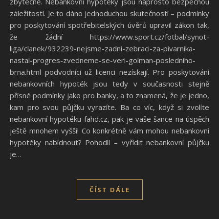
zbytečně. Nebankovní hypotéky jsou naprosto bezpečnou
záležitostí. Je to dáno jednoduchou skutečností – podmínky
pro poskytování spotřebitelských úvěrů upravil zákon tak,
že žádní https://www.sport.cz/fotbal/synot-
liga/clanek/932239-nejsme-zadni-zebraci-za-pivarnika-
nastal-progres-zvedneme-se-veri-golman-posledniho-
brna.html podvodníci už licenci nezískají. Pro poskytování
nebankovních hypoték jsou tedy v současnosti stejně
přísné podmínky jako pro banky, a to znamená, že je jedno,
kam pro svou půjčku vyrazíte. Ba co víc, když si zvolíte
nebankovní hypotéku fahd.cz, pak je vaše šance na úspěch
ještě mnohem vyšší! Co konkrétně vám mohou nebankovní
hypotéky nabídnout? Pohodlí – vyřídit nebankovní půjčku
je…
ČÍST DÁLE