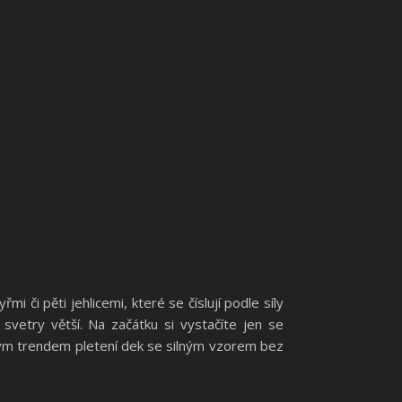
i či pěti jehlicemi, které se číslují podle síly
svetry větší. Na začátku si vystačíte jen se
lkým trendem pletení dek se silným vzorem bez