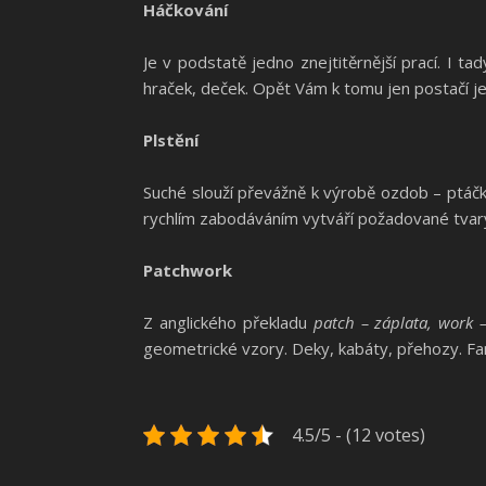
Háčkování
Je v podstatě jedno znejtitěrnější prací. I t
hraček, deček. Opět Vám k tomu jen postačí j
Plstění
Suché slouží převážně k výrobě ozdob – ptáčků
rychlím zabodáváním vytváří požadované tvary
Patchwork
Z anglického překladu
patch – záplata, work 
geometrické vzory. Deky, kabáty, přehozy. Fa
4.5/5 - (12 votes)