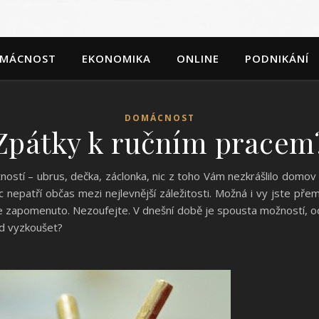
MÁCNOST
EKONOMIKA
ONLINE
PODNIKÁNÍ
DOMÁCNOST
Zpátky k ručním pracem
ností – ubrus, dečka, záclonka, nic z toho Vám nezkrášlilo domov l
nepatří občas mezi nejlevnější záležitosti. Možná i vy jste přemýšl
ře zapomenuto. Nezoufejte. V dnešní době je spousta možností, od
d vyzkoušet?