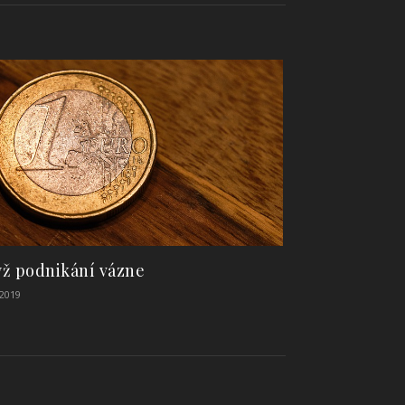
ž podnikání vázne
.2019