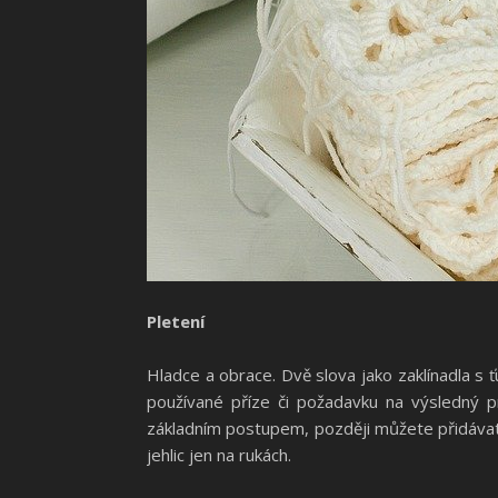
Pletení
Hladce a obrace. Dvě slova jako zaklínadla s ťu
používané příze či požadavku na výsledný pr
základním postupem, později můžete přidávat 
jehlic jen na rukách.