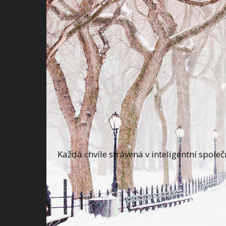
Každá chvíle strávená v inteligentní spole