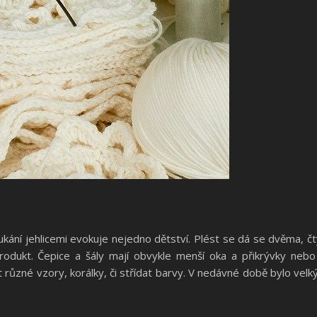
kání jehlicemi evokuje nejedno dětství. Plést se dá se dvěma, čtyřm
odukt. Čepice a šály mají obvykle menší oka a přikrývky nebo 
různé vzory, korálky, či střídat barvy. V nedávné době bylo ve