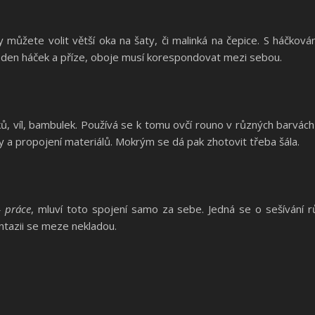
ady můžete volit větší oka na šaty, či malinká na čepice. S háč
eden háček a příze, oboje musí korespondovat mezi sebou.
, víl, bambulek. Používá se k tomu ovčí rouno v různých barvách
 a propojení materiálů. Mokrým se dá pak zhotovit třeba šála.
– práce
, mluví toto spojení samo za sebe. Jedná se o sešívání r
ntazii se meze nekladou.