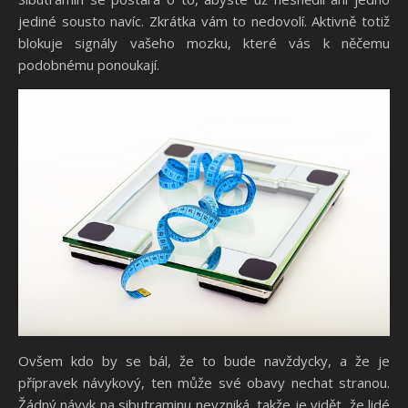
jediné sousto navíc. Zkrátka vám to nedovolí. Aktivně totiž
blokuje signály vašeho mozku, které vás k něčemu
podobnému ponoukají.
Ovšem kdo by se bál, že to bude navždycky, a že je
přípravek návykový, ten může své obavy nechat stranou.
Žádný návyk na sibutraminu nevzniká, takže je vidět, že lidé