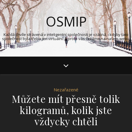
OSMIP
Každá chvíle strávená v inteligentní společnosti je vzácná, i kdyby tato
společnost byla třeba jen virtuální. A proto vás čekáme na našem webu.
Nezařazené
Můžete mít přesně tolik
kilogramů, kolik jste
vždycky chtěli