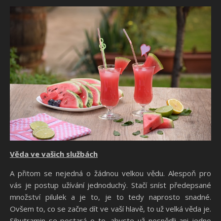
Věda ve vašich službách
A přitom se nejedná o žádnou velkou vědu. Alespoň pro
vás je postup užívání jednoduchý. Stačí sníst předepsané
množství pilulek a je to, je to tedy naprosto snadné.
Ovšem to, co se začne dít ve vaší hlavě, to už velká věda je.
Sibutramin
se postará o to, abyste už nesnědli ani jedno