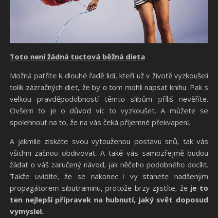
Toto není žádná tuctová běžná dieta
Možná patříte k dlouhé řadě lidí, kteří už v životě vyzkoušeli
tolik zázračných diet, že by o tom mohli napsat knihu. Pak s
velkou pravděpodobností těmto slibům příliš nevěříte.
Ovšem to je o důvod víc to vyzkoušet. A můžete se
spolehnout na to, že na vás čeká příjemné překvapení.
A jakmile získáte svou vytouženou postavu snů, tak vás
všichni začnou obdivovat. A také vás samozřejmě budou
žádat o váš zaručený návod, jak něčeho podobného docílit.
Takže uvidíte, že se nakonec i vy stanete nadšeným
propagátorem sibutraminu, protože brzy zjistíte, že
je to
ten nejlepší přípravek na hubnutí, jaký svět doposud
vymyslel.