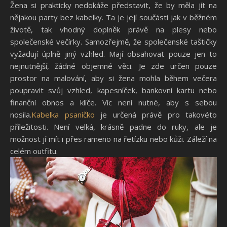
Žena si prakticky nedokáže představit, že by měla jít na
nějakou party bez kabelky. Ta je její součástí jak v běžném
životě, tak vhodný doplněk právě na plesy nebo
společenské večírky. Samozřejmě, že společenské taštičky
vyžadují úplně jiný vzhled. Mají obsahovat pouze jen to
nejnutnější, žádné objemné věci. Je zde určen pouze
prostor na malování, aby si žena mohla během večera
poupravit svůj vzhled, kapesníček, bankovní kartu nebo
finanční obnos a klíče. Víc není nutné, aby s sebou
nosila.
Kabelka psaníčko
je určená právě pro takovéto
příležitosti. Není velká, krásně padne do ruky, ale je
možnost jí mít i přes rameno na řetízku nebo kůži. Záleží na
celém outfitu.