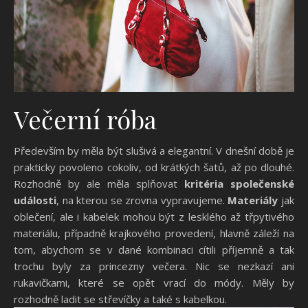
Večerní róba
Především by měla být slušivá a elegantní. V dnešní době je
prakticky povoleno cokoliv, od krátkých šatů, až po dlouhé.
Rozhodně by ale měla splňovat
kritéria společenské
události
, na kterou se zrovna vypravujeme.
Materiály
jak
oblečení, ale i kabelek mohou být z lesklého až třpytivého
materiálu, případně krajkového provedení, hlavně záleží na
tom, abychom se v dané kombinaci cítili příjemně a tak
trochu byly za princezny večera. Nic se nezkazí ani
rukavičkami, které se opět vrací do módy. Měly by
rozhodně ladit se střevíčky a také s kabelkou.