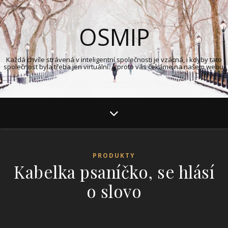
OSMIP
Každá chvíle strávená v inteligentní společnosti je vzácná, i kdyby tato
společnost byla třeba jen virtuální. A proto vás čekáme na našem webu.
PRODUKTY
Kabelka psaníčko, se hlásí
o slovo