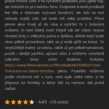
pokud možné úzké a na vysokém podpatku jsou úplně top,
ale bohužel ne pro každou ženu. Podpatek krásně prodlouží
linii těla a dokonale zvýrazní ženskost, ale kdo na nich
nebude zvyklý stát, tak bude mít velký problém. Přece
jenom akce trvají až do rána a vydržet to s bolavými
nožkami, to není žádný med. Stejně tak ale vůbec nejsou
vhodné boty s odkrytou patou a špičkou, ačkoliv když bude
obuv pěkně provedená, také se jí nedá upřít na kráse. To
nejsložitější máme za sebou, takže už jen pěkně namalovat,
použít i silnější parfém, upravit účes a můžeme vznešeně
odkráčet. Dnes večer budeme hvězdou
https://www.filmovamista.cz/film/lokalita%3Fid%3D1066-
Princezna-se-zlatou-hvezdou
plesu. Psaníčko můžeme
podle možností mít v ruce, není nijak velké nebo si ho
připnout na řemínky a lehce dát na rameno. Bál právě
začíná.
4.4/5 - (10 votes)