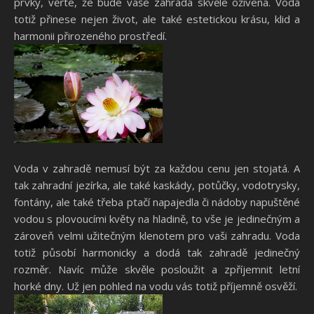
prvky, věřte, že bude vaše zahrada skvěle oživena. Voda
totiž přinese nejen život, ale také estetickou krásu, klid a
harmonii přirozeného prostředí.
Voda v zahradě nemusí být za každou cenu jen stojatá. A
tak zahradní jezírka, ale také kaskády, potůčky, vodotrysky,
fontány, ale také třeba ptačí napajedla či nádoby napuštěné
vodou s plovoucími květy na hladině, to vše je jedinečným a
zároveň velmi užitečným klenotem pro vaši zahradu. Voda
totiž působí harmonicky a dodá tak zahradě jedinečný
rozměr. Navíc může skvěle posloužit a zpříjemnit letní
horké dny. Už jen pohled na vodu vás totiž příjemně osvěží.