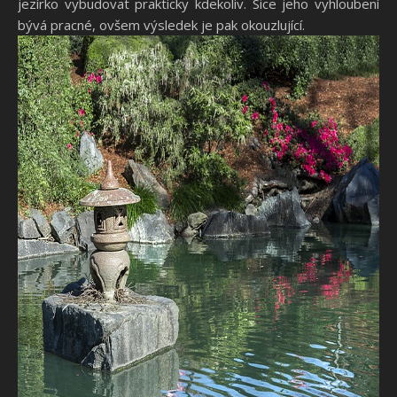
jezírko vybudovat prakticky kdekoliv. Sice jeho vyhloubení
bývá pracné, ovšem výsledek je pak okouzlující.