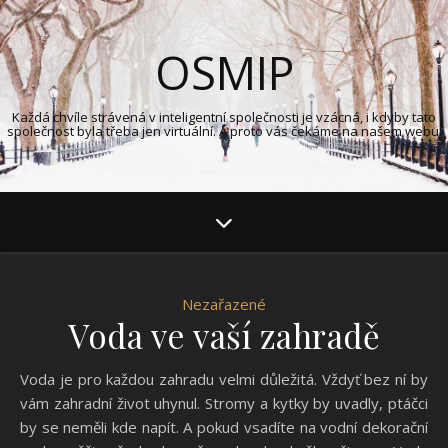
OSMIP
Každá chvíle strávená v inteligentní společnosti je vzácná, i kdyby tato
společnost byla třeba jen virtuální. A proto vás čekáme na našem webu.
Nezařazené
Voda ve vaší zahradě
Voda je pro každou zahradu velmi důležitá. Vždyť bez ní by
vám zahradní život uhynul. Stromy a kytky by uvadly, ptáčci
by se neměli kde napít. A pokud vsadíte na vodní dekorační