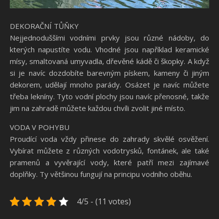
DEKORAČNÍ TŮŇKY
Nejjednoduššími vodními prvky jsou různé nádoby, do
kterých napustíte vodu. Vhodné jsou například keramické
mísy, smaltovaná umyvadla, dřevěné kádě či škopky. A když
si je navíc dozdobíte barevným pískem, kameny či jiným
dekorem, udělají mnoho parády. Osázet je navíc můžete
třeba lekníny. Tyto vodní plochy jsou navíc přenosné, takže
jim na zahradě můžete každou chvíli zvolit jiné místo.
VODA V POHYBU
Proudící voda vždy přinese do zahrady skvělé osvěžení.
Vybírat můžete z různých vodotrysků, fontánek, ale také
pramenů a vyvěrající vody, které patří mezi zajímavé
doplňky. Ty většinou fungují na principu vodního oběhu.
4/5 - (11 votes)