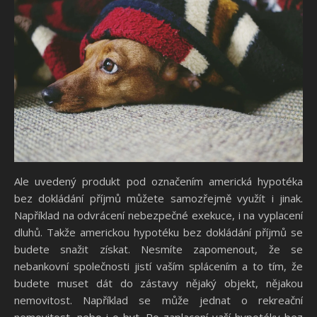
Ale uvedený produkt pod označením americká hypotéka
bez dokládání příjmů můžete samozřejmě využít i jinak.
Například na odvrácení nebezpečné exekuce, i na vyplacení
dluhů.
Takže americkou hypotéku bez dokládání příjmů se
budete snažit získat. Nesmíte zapomenout, že se
nebankovní společnosti jistí vaším splácením a to tím, že
budete muset dát do zástavy nějaký objekt, nějakou
nemovitost. Například se může jednat o rekreační
nemovitost, nebo i o byt. Po zaplacení vaší hypotéky bez