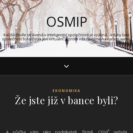
OSMIP
Každá chvíle strávená v inteligentní společnosti je vzácná, i kdyby tato
společnost byla třeba jen virtuální. A proto vás čekáme na našem webu.
EKONOMIKA
Že jste již v bance byli?
A půjčka vám jako podnikateli, firmě, OSVČ nebyla