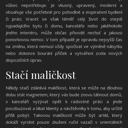
vůbec nepotřebuje. Je vkusný, upravený, moderní a
obsahuje vše potřebné pro pohodlné a inspirativní bydlení
či práci. Vracet se však téměř celý život do stejně
vypadajícího bytu či domu, kanceláře nebo jakéhokoliv
jiného interiéru, může občas přivodit nechuť a jakousi
ponorkovou nemoc. V tom případě je opravdu nejvyšší čas
na změnu, která nemusí vždy spočívat ve výměně nábytku
nebo dokonce bourání příček a vytváření zcela nových
dispozičních úprav.
Stačí maličkost
Někdy stačí zdánlivá maličkost, která se může na dlouhou
dobu stát magnetem, který vás bude znovu táhnout domů,
v kanceláři vyzývat opět k radostné práci a jinde
povzbuzovat a lákat klienty a návštěvníky k tomu, aby určitě
přišli pobýt. Takovou maličkostí může být artikl, který
dokáží vyrobit pouze zkušení ruční vazači v orientálních