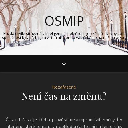
OSMIP
Každá chvíle strávená v inteligentní společnosti je vzácná, i kdyby tato
společnost byla třeba jen virtuální. A proto vás čekáme na našem webu.
Nezařazené
Není čas na změnu?
Čas od času je třeba provést nekompromisní změny i v
interiéru, který to na první pohled a často ani na ten druhý,